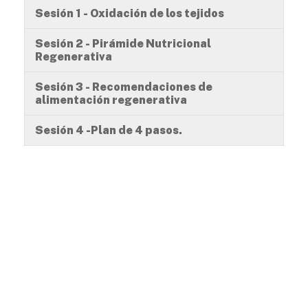
Sesión 1 - Oxidación de los tejidos
Sesión 2 - Pirámide Nutricional
Regenerativa
Sesión 3 - Recomendaciones de
alimentación regenerativa
Sesión 4 -Plan de 4 pasos.
Metodología
Módulo 2. Dictamos 4 sesiones que estarán disponibles
24/7 durante el resto del año 2024.
En nuestro campus virtual el participante dispone del
repositorio de artículos y otras informaciones científicas y
médicas de actualidad seleccionadas por el docente
responsable.
Se brinda un conocimiento teórico-práctico, adquirido por