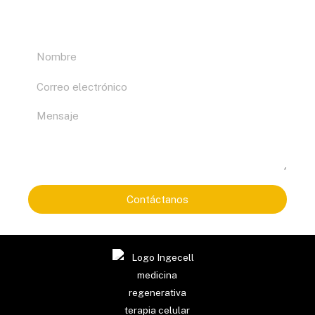
de vida a tantos pacientes que aguardan por ellas.
¿Te interesan estas nuevas tecnologías?
Nombre
Correo
electrónico
Mensaje
Contáctanos