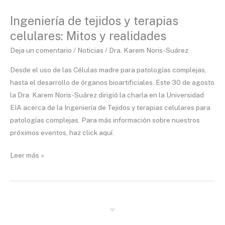
de
Ingeniería de tejidos y terapias
tejidos
celulares: Mitos y realidades
y
terapias
Deja un comentario
/
Noticias
/
Dra. Karem Noris-Suárez
celulares:
Desde el uso de las Células madre para patologías complejas,
Mitos
hasta el desarrollo de órganos bioartificiales. Este 30 de agosto
y
la Dra. Karem Noris-Suárez dirigió la charla en la Universidad
realidades
EIA acerca de la Ingeniería de Tejidos y terapias celulares para
patologías complejas. Para más información sobre nuestros
próximos eventos, haz click aquí.
Leer más »