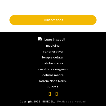
Contáctanos
L
Y
i
o
n
u
Copyright 2022 – INGECELL |
Política de privacidad